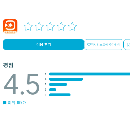
이용 후기
위시리스트에 추가하기
평점
4.5
5
4
3
2
1
리뷰 189개