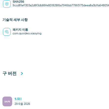
SHA256
9ccd81ef1303a2d8f3db86fe801828f6a7946bb77965175deea8a3b1fa64805
기술적 세부 사항
패키지 이름
com.quvideo.xiaoying
구 버전
9.37.1
XAPK
29 6월 2026