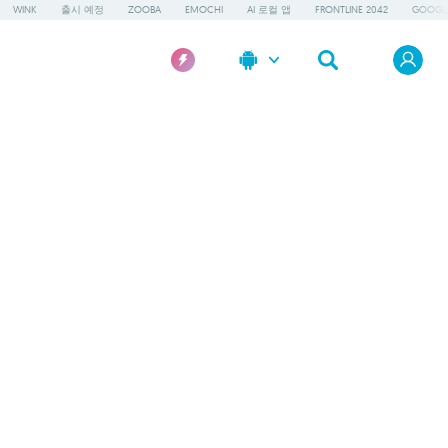
WINK
출시 예정
ZOOBA
EMOCHI
AI 로컬 앱
FRONTLINE 2042
GOOGLE