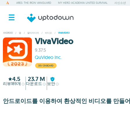
ARES: THE IRON VANGUARD
MY HERO ACADEMIA UNITED SURVIVAL
사신소년
ANDROID
/
앱
/
멀티미디어
/
비디오
/
VIVAVIDEO
VivaVideo
9.37.5
QuVideo Inc.
DEV ONBOARD
4.5
23.7 M
리뷰
개
다운로드
보안
189
안드로이드를 이용하여 환상적인 비디오를 만들어